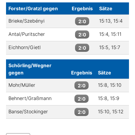
Forster/Gratzl gegen
Ergebnis
Sätze
Brieke/Szebényi
15:13, 15:4
2:0
Antal/Puritscher
15:4, 15:11
2:0
Eichhorn/Gietl
15:5, 15:7
2:0
Schörling/Wegner
gegen
Ergebnis
Sätze
Mohr/Müller
15:8, 15:10
2:0
Behnert/Graßmann
15:8, 15:9
2:0
Banse/Stockinger
15:10, 15:12
2:0