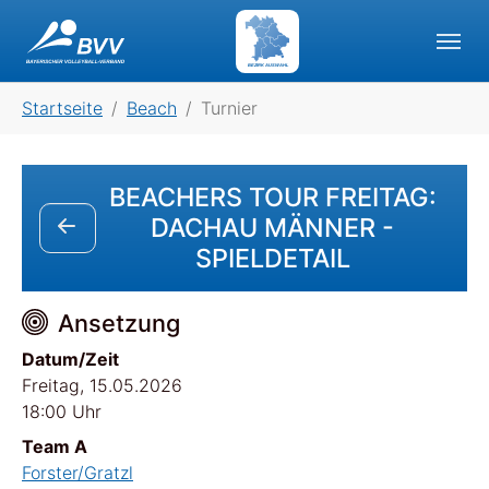
Skip to main navigation
Skip to main content
Skip to page footer
BEZIRK AUSWAHL
You are here:
Startseite
Beach
Turnier
BEACHERS TOUR FREITAG:
DACHAU MÄNNER -
SPIELDETAIL
Ansetzung
Datum/Zeit
Freitag, 15.05.2026
18:00 Uhr
Team A
Forster/Gratzl