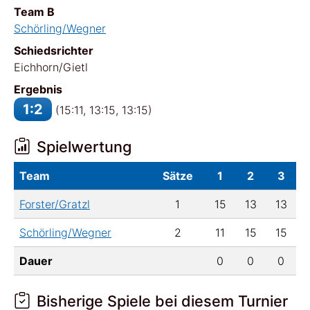
Team B
Schörling/Wegner
Schiedsrichter
Eichhorn/Gietl
Ergebnis
1:2
(15:11, 13:15, 13:15)
Spielwertung
Team
Sätze
1
2
3
Forster/Gratzl
1
15
13
13
Schörling/Wegner
2
11
15
15
Dauer
0
0
0
Bisherige Spiele bei diesem Turnier