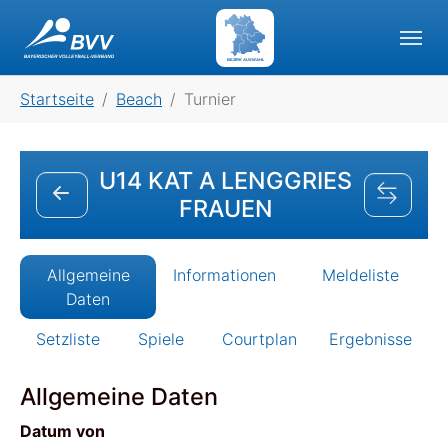
Skip to main navigation
Skip to main content
Skip to page footer
BEZIRK AUSWAHL
You are here:
Startseite
Beach
Turnier
U14 KAT A LENGGRIES
FRAUEN
Allgemeine
Informationen
Meldeliste
Daten
Setzliste
Spiele
Courtplan
Ergebnisse
Allgemeine Daten
Datum von