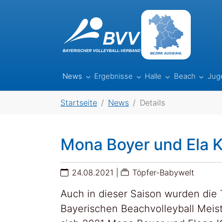
Skip to main navigation
Skip to main content
Skip to page footer
BEZIRK AUSWAHL
News
Ergebnisse
Halle
Beach
Jug
Submenu for "News"
Submenu for "Ergebniss
Submenu for "Ha
Subme
You are here:
Startseite
News
Details
Mona Boyer und Ela K
24.08.2021
|
Töpfer-Babywelt
Auch in dieser Saison wurden die
Bayerischen Beachvolleyball Meis