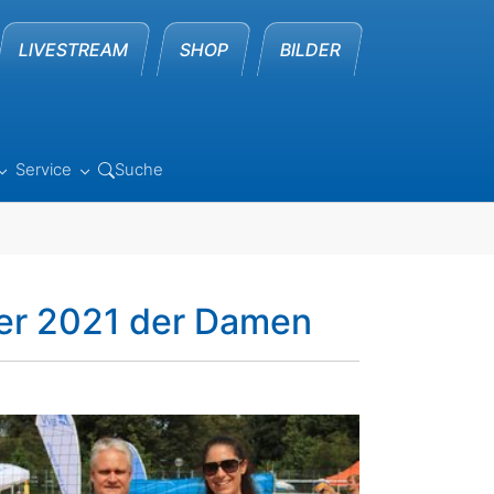
LIVESTREAM
SHOP
BILDER
Service
Suche
 "Leistungssport"
Submenu for "Verband"
Submenu for "Service"
ter 2021 der Damen