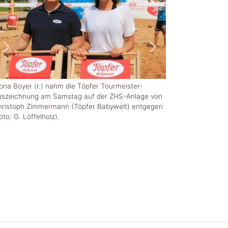
Platz zwei im Töpf
na Boyer (r.) nahm die Töpfer Tourmeister-
Tiana Nicolaus (l.)
uszeichnung am Samstag auf der ZHS-Anlage von
Löffelholz).
hristoph Zimmermann (Töpfer Babywelt) entgegen
oto: G. Löffelholz).