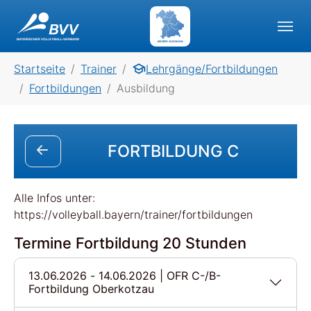
Skip to main navigation
Skip to main content
Skip to page footer
BEZIRK AUSWAHL
You are here:
Startseite
Trainer
Lehrgänge/Fortbildungen
Fortbildungen
Ausbildung
FORTBILDUNG C
Alle Infos unter:
https://volleyball.bayern/trainer/fortbildungen
Termine Fortbildung 20 Stunden
13.06.2026 - 14.06.2026 | OFR C-/B-
Fortbildung Oberkotzau