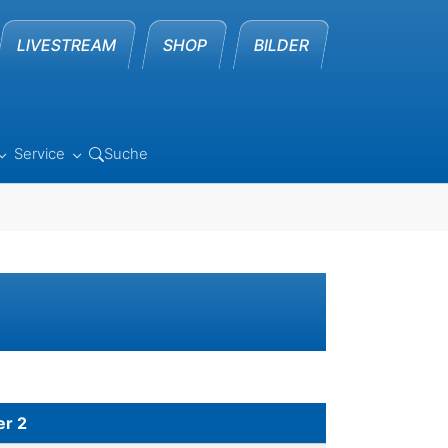
LIVESTREAM
SHOP
BILDER
Service
Suche
 "Leistungssport"
Submenu for "Verband"
Submenu for "Service"
er 2