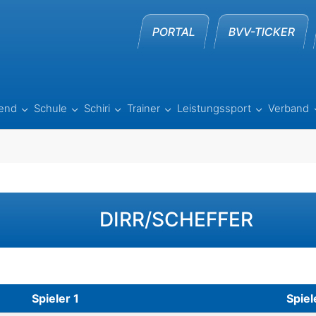
PORTAL
BVV-TICKER
end
Schule
Schiri
Trainer
Leistungssport
Verband
e"
lle"
nu for "Beach"
Submenu for "Jugend"
Submenu for "Schule"
Submenu for "Schiri"
Submenu for "Trainer"
Submenu for
DIRR/SCHEFFER
Spieler 1
Spiel