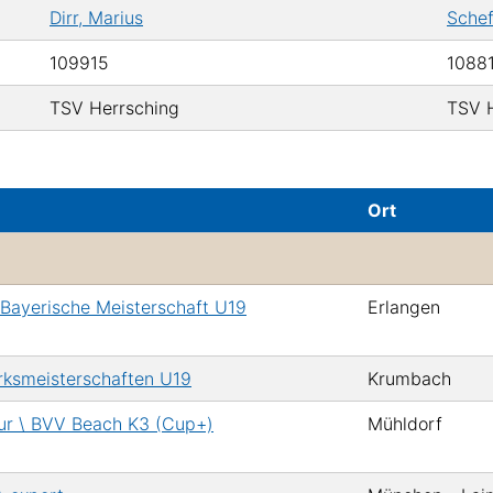
Dirr, Marius
Schef
109915
1088
TSV Herrsching
TSV 
Ort
\ Bayerische Meisterschaft U19
Erlangen
irksmeisterschaften U19
Krumbach
ur \ BVV Beach K3 (Cup+)
Mühldorf