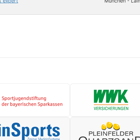
\ expert
München - Lai