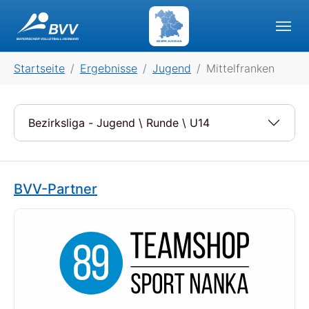
Skip to main navigation
Skip to main content
Skip to page footer
BEZIRK AUSWAHL
You are here:
Startseite
Ergebnisse
Jugend
Mittelfranken
Bezirksliga - Jugend \ Runde \ U14
BVV-Partner