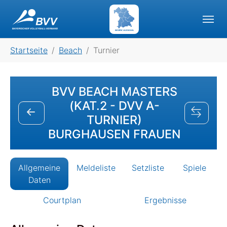
Skip to main navigation
Skip to main content
Skip to page footer
BEZIRK AUSWAHL
You are here:
Startseite
Beach
Turnier
BVV BEACH MASTERS
(KAT.2 - DVV A-
TURNIER)
BURGHAUSEN FRAUEN
Allgemeine
Meldeliste
Setzliste
Spiele
Daten
Courtplan
Ergebnisse