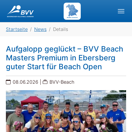
Skip to main navigation
Skip to main content
Skip to page footer
BEZIRK AUSWAHL
You are here:
Startseite
News
Details
Aufgalopp geglückt – BVV Beach
Masters Premium in Ebersberg
guter Start für Beach Open
08.06.2026
|
BVV-Beach