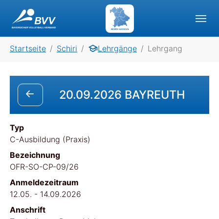
Skip to main navigation
Skip to main content
Skip to page footer
BEZIRK AUSWAHL
You are here:
Startseite
Schiri
Lehrgänge
Lehrgang
20.09.2026 BAYREUTH
Typ
C-Ausbildung (Praxis)
Bezeichnung
OFR-SO-CP-09/26
Anmeldezeitraum
12.05. - 14.09.2026
Anschrift