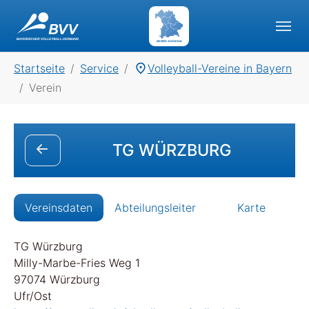
Skip to main navigation
Skip to main content
Skip to page footer
BEZIRK AUSWAHL
You are here:
Startseite
Service
Volleyball-Vereine in Bayern
Verein
TG WÜRZBURG
Vereinsdaten
Abteilungsleiter
Karte
TG Würzburg
Milly-Marbe-Fries Weg 1
97074 Würzburg
Ufr/Ost